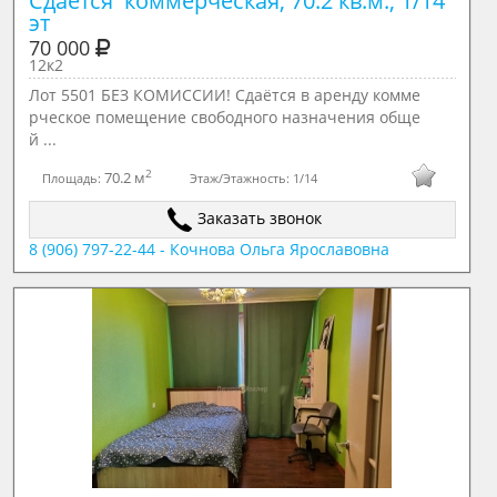
Сдается  коммерческая, 70.2 кв.м., 1/14 
эт
70 000
12к2
Лот 5501 БЕЗ КОМИССИИ! Сдаётся в аренду комме
рческое помещение свободного назначения обще
й ...
2
70.2 м
Площадь:
Этаж/Этажность:
1/14
Заказать звонок
8 (906) 797-22-44 - Кочнова Ольга Ярославовна