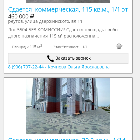
Сдается  коммерческая, 115 кв.м., 1/1 эт
460 000
реутов, улица дзержинского, вл 11
Лот 5504 БЕЗ КОМИССИИ! Сдаётся площадь свобо
дного назначения 115 м² расположенна...
2
115 м
Площадь:
Этаж/Этажность:
1/1
Заказать звонок
8 (906) 797-22-44 - Кочнова Ольга Ярославовна