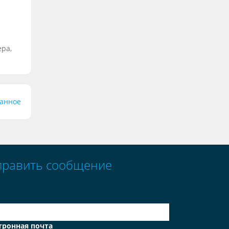
ера,
ранное
править сообщение
тронная почта