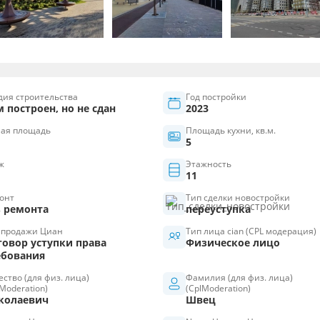
дия строительства
Год постройки
 построен, но не сдан
2023
ая площадь
Площадь кухни, кв.м.
5
ж
Этажность
11
онт
Тип сделки новостройки
з ремонта
переуступка
 продажи Циан
Тип лица cian (CPL модерация)
говор уступки права
Физическое лицо
ебования
ество (для физ. лица)
Фамилия (для физ. лица)
Moderation)
(CplModeration)
колаевич
Швец