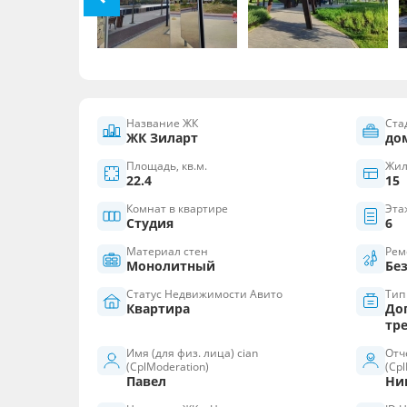
Название ЖК
Ста
ЖК Зиларт
дом
Площадь, кв.м.
Жил
22.4
15
Комнат в квартире
Эта
Студия
6
Материал стен
Рем
Монолитный
Бе
Статус Недвижимости Авито
Тип
Квартира
До
тр
Имя (для физ. лица) cian
Отч
(CplModeration)
(Cpl
Павел
Ни