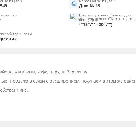
House в Циан
Name House в Циан
549
Дом № 13
ртаменты
Ставка аукциона Cian на доп.
т
площадках
{"18":"","20":""}
во собственности
средник
айоне, магазины, кафе, парк, набережная.
ные. Продажа в связи с расширением, покупаем в этом же район
обственника.