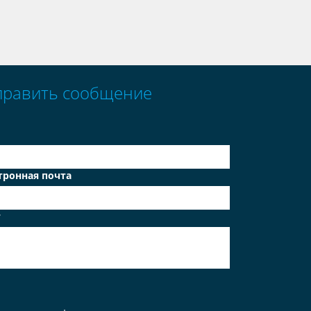
править сообщение
тронная почта
т