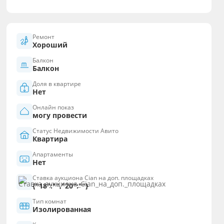
Ремонт
Хороший
Балкон
Балкон
Доля в квартире
Нет
Онлайн показ
могу провести
Статус Недвижимости Авито
Квартира
Апартаменты
Нет
Ставка аукциона Cian на доп. площадках
{"18":"","20":""}
Тип комнат
Изолированная