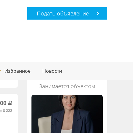
Подать объявление
Избранное
Новости
Занимается объектом
000
д:
8 222