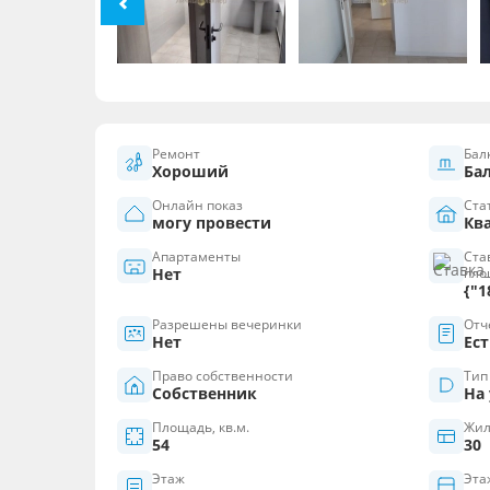
Ремонт
Бал
Хороший
Ба
Онлайн показ
Ста
могу провести
Кв
Апартаменты
Ста
Нет
пло
{"1
Разрешены вечеринки
Отч
Нет
Ест
Право собственности
Тип
Собственник
На
Площадь, кв.м.
Жил
54
30
Этаж
Эта