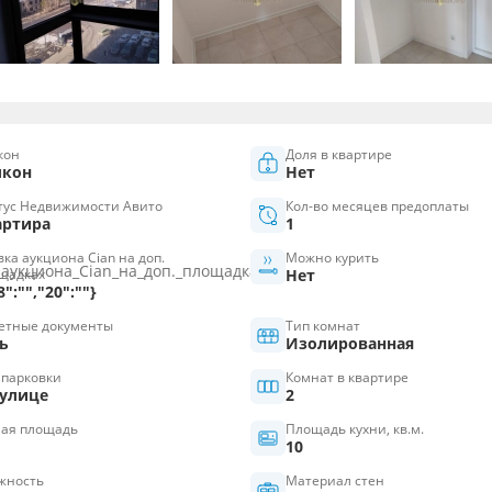
кон
Доля в квартире
лкон
Нет
тус Недвижимости Авито
Кол-во месяцев предоплаты
артира
1
вка аукциона Cian на доп.
Можно курить
щадках
Нет
8":"","20":""}
етные документы
Тип комнат
ь
Изолированная
 парковки
Комнат в квартире
 улице
2
ая площадь
Площадь кухни, кв.м.
10
жность
Материал стен