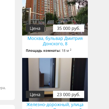
Цена
35 000 руб.
Москва, бульвар Дмитрия
Донского, 8
2
Площадь комнаты:
18 м
ера,
Цена
23 000 руб.
Железно-дорожный, улица