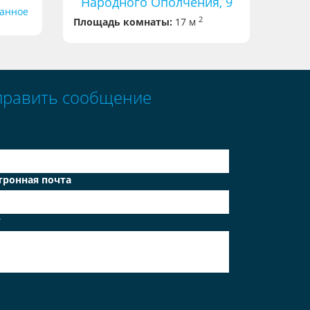
Народного Ополчения, 9
ранное
2
Площадь комнаты:
17 м
править сообщение
тронная почта
т