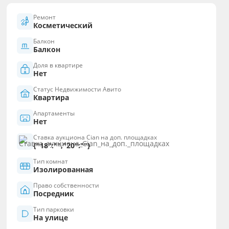
Ремонт
Косметический
Балкон
Балкон
Доля в квартире
Нет
Статус Недвижимости Авито
Квартира
Апартаменты
Нет
Ставка аукциона Cian на доп. площадках
{"18":"","20":""}
Тип комнат
Изолированная
Право собственности
Посредник
Тип парковки
На улице