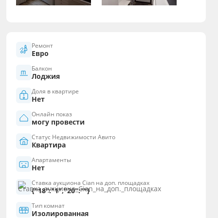
Ремонт
Евро
Балкон
Лоджия
Доля в квартире
Нет
Онлайн показ
могу провести
Статус Недвижимости Авито
Квартира
Апартаменты
Нет
Ставка аукциона Cian на доп. площадках
{"18":"1","20":""}
Тип комнат
Изолированная