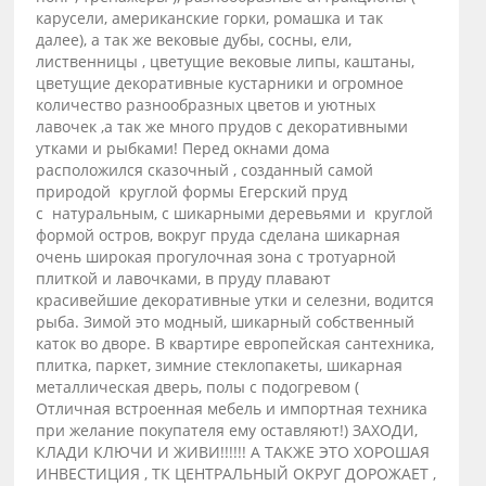
карусели, американские горки, ромашка и так
далее), а так же вековые дубы, сосны, ели,
лиственницы , цветущие вековые липы, каштаны,
цветущие декоративные кустарники и огромное
количество разнообразных цветов и уютных
лавочек ,а так же много прудов с декоративными
утками и рыбками! Перед окнами дома
расположился сказочный , созданный самой
природой круглой формы Егерский пруд
с натуральным, с шикарными деревьями и круглой
формой остров, вокруг пруда сделана шикарная
очень широкая прогулочная зона с тротуарной
плиткой и лавочками, в пруду плавают
красивейшие декоративные утки и селезни, водится
рыба. Зимой это модный, шикарный собственный
каток во дворе. В квартире европейская сантехника,
плитка, паркет, зимние стеклопакеты, шикарная
металлическая дверь, полы с подогревом (
Отличная встроенная мебель и импортная техника
при желание покупателя ему оставляют!) ЗАХОДИ,
КЛАДИ КЛЮЧИ И ЖИВИ!!!!!! А ТАКЖЕ ЭТО ХОРОШАЯ
ИНВЕСТИЦИЯ , ТК ЦЕНТРАЛЬНЫЙ ОКРУГ ДОРОЖАЕТ ,