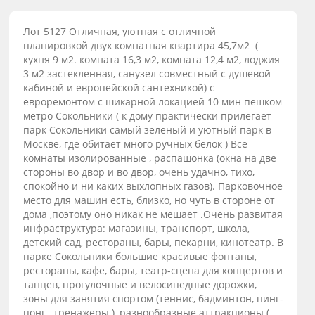
Лот 5127 Отличная, уютная с отличной
планировкой двух комнатная квартира 45,7м2 (
кухня 9 м2. комната 16,3 м2, комната 12,4 м2, лоджия
3 м2 застекленная, санузел совместный с душевой
кабиной и европейской сантехникой) с
евроремонтом с шикарной локацией 10 мин пешком
метро Сокольники ( к дому практически прилегает
парк Сокольники самый зеленый и уютный парк в
Москве, где обитает много ручных белок ) Все
комнаты изолированные , распашонка (окна на две
стороны во двор и во двор, очень удачно, тихо,
спокойно и ни каких выхлопных газов). Парковочное
место для машин есть, близко, но чуть в стороне от
дома ,поэтому оно никак не мешает .Очень развитая
инфраструктура: магазины, транспорт, школа,
детский сад, рестораны, бары, пекарни, кинотеатр. В
парке Сокольники большие красивые фонтаны,
рестораны, кафе, бары, театр-сцена для концертов и
танцев, прогулочные и велосипедные дорожки,
зоны для занятия спортом (теннис, бадминтон, пинг-
понг , тренажеры ), разнообразные аттракционы (