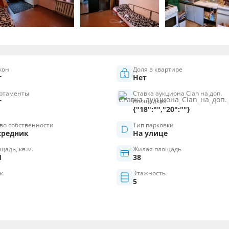
кон
Доля в квартире
т
Нет
ртаменты
Ставка аукциона Cian на доп.
т
площадках
{"18":"","20":""}
во собственности
Тип парковки
средник
На улице
щадь, кв.м.
Жилая площадь
1
38
ж
Этажность
5