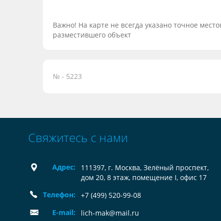
Важно! На карте не всегда указано точное мес
разместившего объект
№ - 5223
Свяжитесь с нами
Адрес:
111397, г. Москва, Зелёный проспект,
дом 20, 8 этаж, помещение I, офис 17
Телефон:
+7 (499) 520-99-08
E-mail:
lich-mak@mail.ru