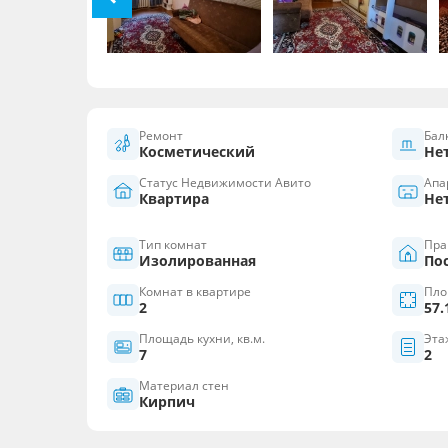
Ремонт
Бал
Косметический
Не
Статус Недвижимости Авито
Апа
Квартира
Не
Тип комнат
Пра
Изолированная
По
Комнат в квартире
Пло
2
57.
Площадь кухни, кв.м.
Эта
7
2
Материал стен
Кирпич