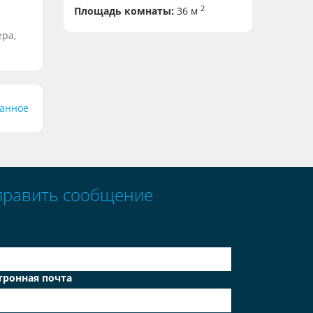
2
Площадь комнаты:
36 м
ера,
ранное
править сообщение
тронная почта