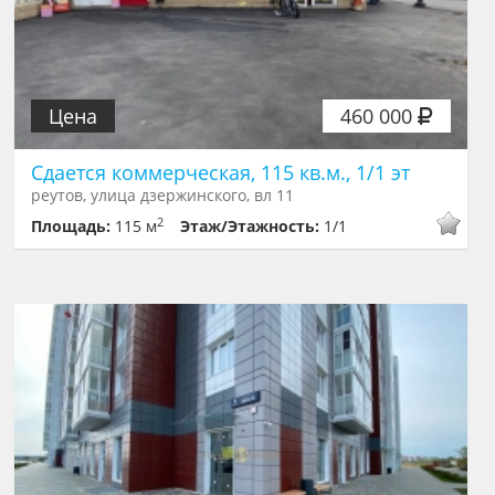
Цена
460 000
Сдается коммерческая, 115 кв.м., 1/1 эт
реутов, улица дзержинского, вл 11
2
Площадь:
115 м
Этаж/Этажность:
1/1