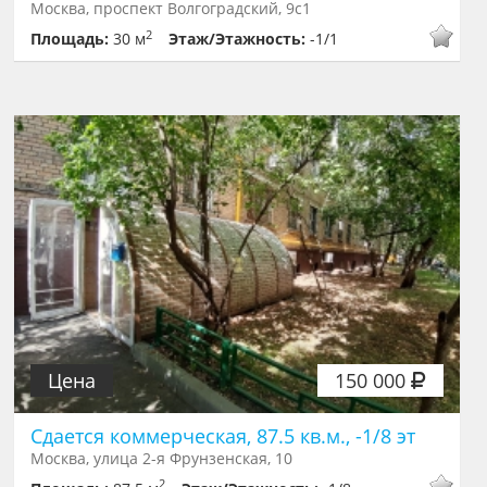
Москва, проспект Волгоградский, 9с1
2
Площадь:
30 м
Этаж/Этажность:
-1/1
Цена
150 000
Сдается коммерческая, 87.5 кв.м., -1/8 эт
Москва, улица 2-я Фрунзенская, 10
2