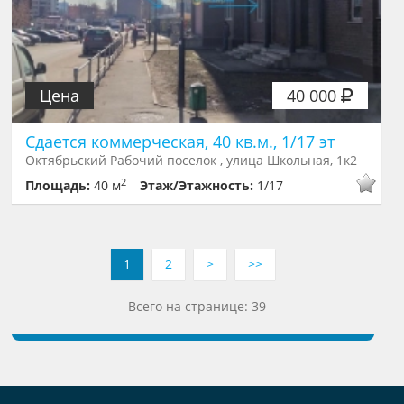
Цена
40 000
Сдается коммерческая, 40 кв.м., 1/17 эт
Октябрьский Рабочий поселок , улица Школьная, 1к2
2
Площадь:
40 м
Этаж/Этажность:
1/17
1
2
>
>>
Всего на странице: 39